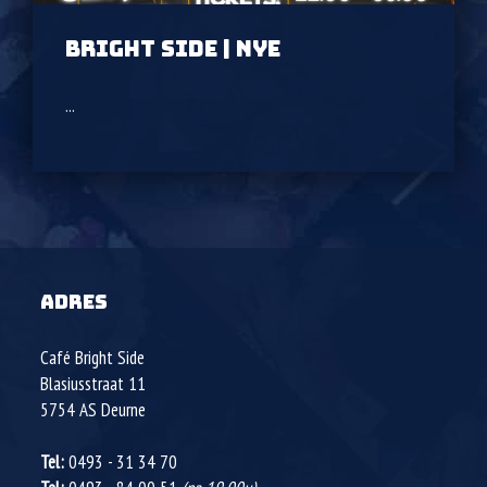
BRIGHT SIDE | NYE
...
ADRES
Café Bright Side
Blasiusstraat 11
5754 AS
Deurne
Tel:
0493 - 31 34 70