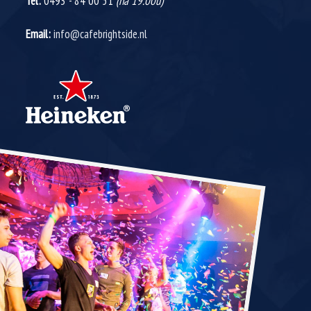
Tel:
0493 - 84 00 51
(na 19.00u)
Email:
info@cafebrightside.nl