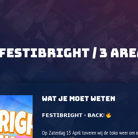
FESTIBRIGHT / 3 ARE
WAT JE MOET WETEN
𝗙𝗘𝗦𝗧𝗜𝗕𝗥𝗜𝗚𝗛𝗧 = 𝗕𝗔𝗖𝗞!
Op Zaterdag 13 April toveren wij de toko weer om i