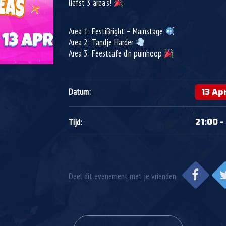
liefst 3 area’s!
Area 1: FestiBright – Mainstage
Area 2: Tandje Harder
Area 3: Feestcafe d’n puinhoop
13 Ap
Datum:
21:00 -
Tijd:
Deel dit evenement met je vrienden