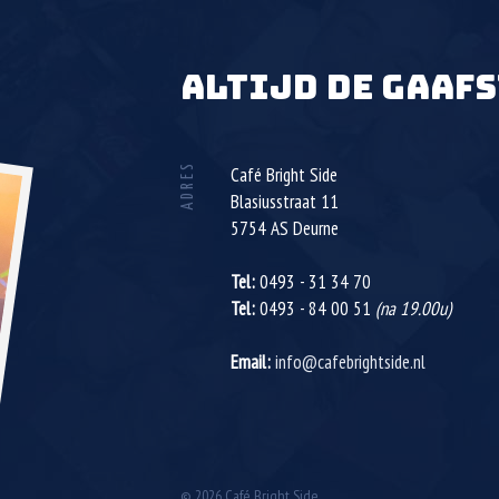
ALTIJD DE GAAFS
ADRES
Café Bright Side
Blasiusstraat 11
5754 AS
Deurne
Tel:
0493 - 31 34 70
Tel:
0493 - 84 00 51
(na 19.00u)
Email:
info@cafebrightside.nl
© 2026 Café Bright Side