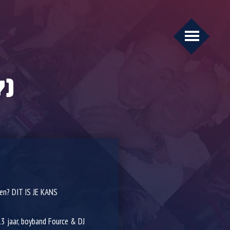
Y)
nen? DIT IS JE KANS
13 jaar, boyband Fource & DJ