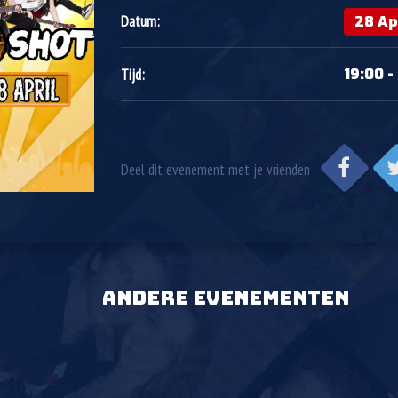
28 Ap
Datum:
19:00 -
Tijd:
Deel dit evenement met je vrienden
ANDERE EVENEMENTEN