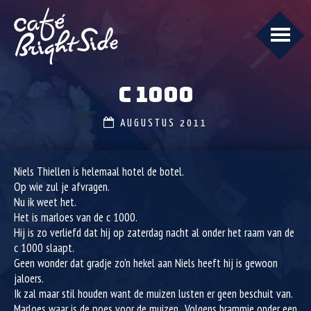
C 1000
AUGUSTUS 2011
Niels Thiellen is helemaal hotel de botel.
Op wie zul je afvragen.
Nu ik weet het.
Het is marloes van de c 1000.
Hij is zo verliefd dat hij op zaterdag nacht al onder het raam van de
c 1000 slaapt.
Geen wonder dat gradje zo’n hekel aan Niels heeft hij is gewoon
jaloers.
Ik zal maar stil houden want de muizen lusten er geen beschuit van.
Marloes waar is de poes voor de muizen.. Volgens brammie onder een