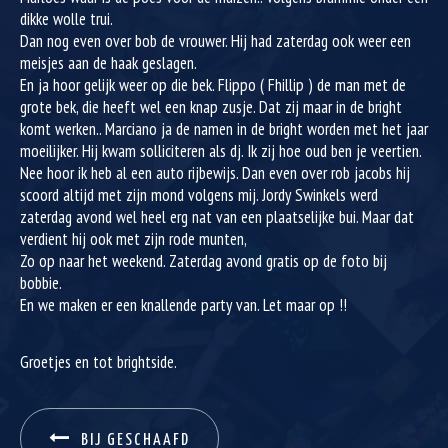
dikke wolle trui.
Dan nog even over bob de vrouwer. Hij had zaterdag ook weer een
meisjes aan de haak geslagen.
En ja hoor gelijk weer op die bek. Flippo ( Fhillip ) de man met de
grote bek, die heeft wel een knap zusje. Dat zij maar in de bright
komt werken.. Marciano ja de namen in de bright worden met het jaar
moeilijker. Hij kwam solliciteren als dj. Ik zij hoe oud ben je veertien.
Nee hoor ik heb al een auto rijbewijs. Dan even over rob jacobs hij
scoord altijd met zijn mond volgens mij. Jordy Swinkels werd
zaterdag avond wel heel erg nat van een plaatselijke bui. Maar dat
verdient hij ook met zijn rode munten,
Zo op naar het weekend. Zaterdag avond gratis op de foto bij
bobbie.
En we maken er een knallende party van. Let maar op !!
Groetjes en tot brightside.
BIJ GESCHAAFD